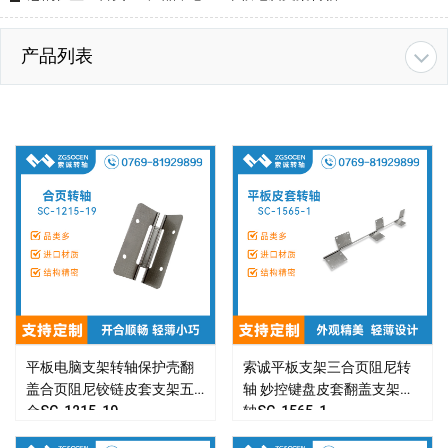
产品列表
平板电脑支架转轴保护壳翻
索诚平板支架三合页阻尼转
盖合页阻尼铰链皮套支架五
轴 妙控键盘皮套翻盖支架转
金SC-1215-19
轴SC-1565-1