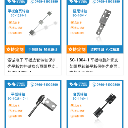
查看详情 >
查看详情 >
索诚电子 平板皮套转轴保护
SC-1004-1 平板电脑外壳支
壳平板妙控键盘合页阻尼支
架阻尼转轴平板保护壳桌面
架SC-1215-4
支架合页铰链
查看详情 >
查看详情 >