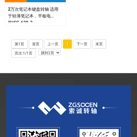
2万次笔记本键盘转轴 适用
于轻薄笔记本，平板电
脑|SC-628-3
查看详情 >
第1页
首页
上一页
1
下一页
末页
页次:1/1页