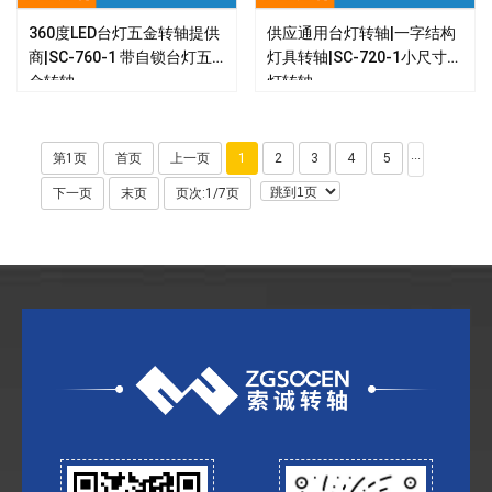
360度LED台灯五金转轴提供
供应通用台灯转轴|一字结构
商|SC-760-1 带自锁台灯五
灯具转轴|SC-720-1小尺寸台
金转轴
灯转轴
查看详情 >
查看详情 >
第1页
首页
上一页
1
2
3
4
5
···
下一页
末页
页次:1/7页