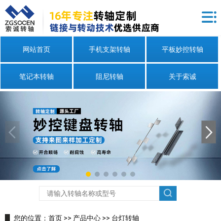
网站首页
手机支架转轴
平板妙控转轴
笔记本转轴
阻尼转轴
关于索诚
您的位置：
首页
>>
产品中心
>>
台灯转轴