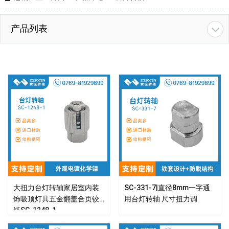
产品列表
大扭力台灯转轴家居室内装
SC-331-7|直径8mm一字通
饰吸顶灯具五金翻盖合页铰
用台灯转轴 尺寸扭力调
链SC-1248-1