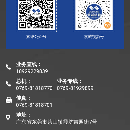
索诚公众号
索诚视频号
业务直线：
18929229839
总机：
业务专线：
0769-81818770
0769-81929899
传真：
0769-81818701
地址：
广东省东莞市茶山镇霞坑吉园街7号