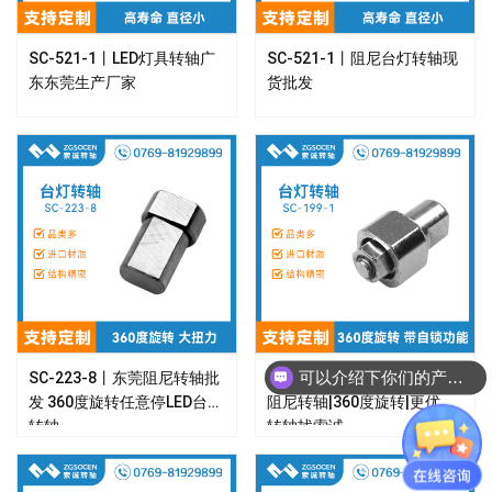
SC-521-1丨LED灯具转轴广
SC-521-1丨阻尼台灯转轴现
东东莞生产厂家
货批发
查看详情 >
查看详情 >
可以介绍下你们的产品么？
SC-223-8丨东莞阻尼转轴批
SC-199-1|销售LED节能台灯
发 360度旋转任意停LED台灯
阻尼转轴|360度旋转|更优惠
转轴
转轴找索诚
查看详情 >
查看详情 >