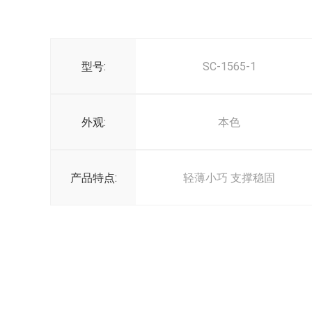
型号:
SC-1565-1
外观:
本色
产品特点:
轻薄小巧 支撑稳固