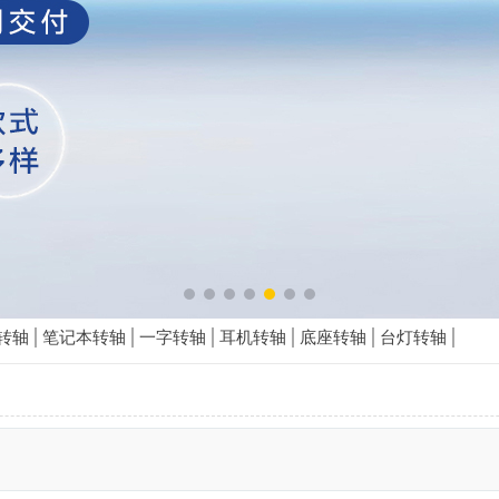
转轴
笔记本转轴
一字转轴
耳机转轴
底座转轴
台灯转轴