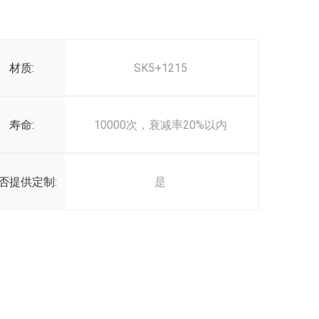
材质:
SK5+1215
寿命:
10000次，衰减率20%以内
否提供定制:
是