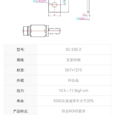
型号:
SC-530-2
规格:
支架转轴
材质:
SK7+1215
外观:
锌合金
扭力:
10.5～11.5kgf-cm
寿命:
5000次衰减率不大于20%
产品特点:
符合ROHS要求