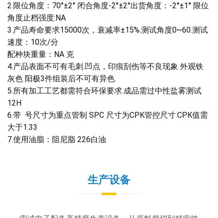
2.限位角度：70°±2° 闭合角度-2°±2°出货角度：-2°±1° 限位
角度止档强度:NA
3.产品寿命要求15000次，衰减率±15%.测试角度0~60.测试
速度：10次/分
配种块重量：NA 克
4.产品表面不可有毛刺.凹点，印痕刮伤等不良现象 外观铁
灰色 阳极3件组装后不可有异色.
5.所有加工工艺都需符合环保要求.成品需过中性盐雾测试
12H
6.带 号尺寸为重点管制 SPC 尺寸为CPK管控尺寸.CPK值需
大于1.33
7.使用油脂：阻尼脂 226白油
生产设备