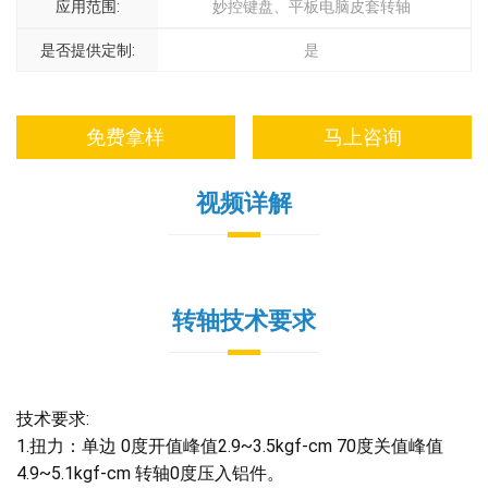
应用范围:
妙控键盘、平板电脑皮套转轴
是否提供定制:
是
免费拿样
马上咨询
视频详解
转轴技术要求
技术要求:
1.扭力：单边 0度开值峰值2.9~3.5kgf-cm 70度关值峰值
4.9~5.1kgf-cm 转轴0度压入铝件。