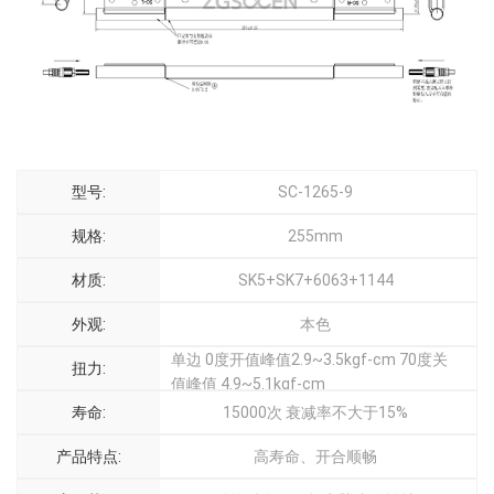
型号:
SC-1265-9
规格:
255mm
材质:
SK5+SK7+6063+1144
外观:
本色
单边 0度开值峰值2.9~3.5kgf-cm 70度关
扭力:
值峰值 4.9~5.1kgf-cm
寿命:
15000次 衰减率不大于15%
产品特点:
高寿命、开合顺畅