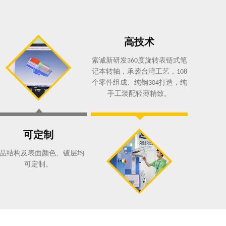
高技术
索诚新研发
度旋转表链式笔
360
记本转轴，承袭台湾工艺，
108
个零件组成、纯钢
打造，纯
304
手工装配轻薄精致。
可定制
品结构及表面颜色、镀层均
可定制。