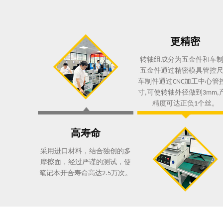
更精密
转
轴组成分为五金件和车
五金件通过精密模具管控
车制件通过
管
CNC加工中心
寸
可使转轴外径做到
,
3mm,
精度可达正负
个丝。
1
高寿命
采用进口材料，结合独创的多
摩擦面，经过严谨的测试，使
笔记本开合寿命高达
万次。
2.5