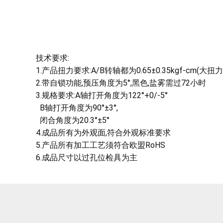
技术要求:
1.产品扭力要求:A/B转轴都为0.65±0.35kgf-cm(大扭
2.带自锁功能,预压角度为5°,黑色,盐雾需过72小时
3.规格要求:A轴打开角度为122°+0/-5°
B轴打开角度为90°±3°,
闭合角度为20.3°±5°
4.成品所有为外观面,符合外观标准要求
5.产品所有加工工艺须符合欧盟RoHS
6.成品尺寸以过孔位检具为主