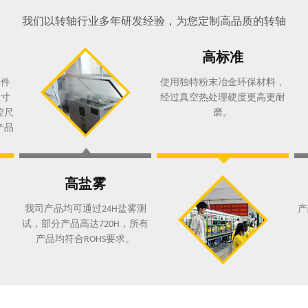
我们以转轴行业多年研发经验，为您定制高品质的转轴
高标准
制件
使用独特粉末冶金环保材料，
尺寸
经过真空热处理硬度更高更耐
控尺
磨。
产品
高盐雾
我司产品均可通过
盐雾测
产
24H
试，部分产品高达
，所有
720H
产品均符合
要求。
ROHS