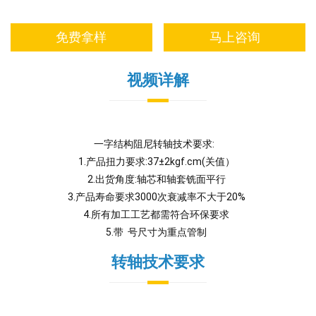
免费拿样
马上咨询
视频详解
一字结构阻尼转轴技术要求:
1.产品扭力要求:37±2kgf.cm(关值）
2.出货角度:轴芯和轴套铣面平行
3.产品寿命要求3000次衰减率不大于20%
4.所有加工工艺都需符合环保要求
5.带 号尺寸为重点管制
转轴技术要求