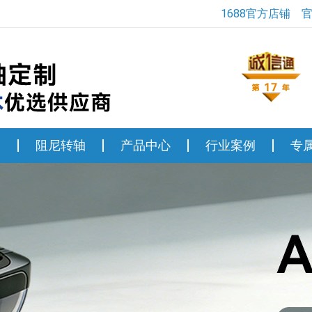
1688官方店铺
轴
阻尼转轴
产品中心
行业案例
专