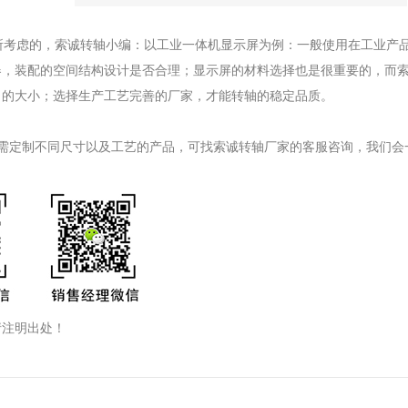
虑的，索诚转轴小编：以工业一体机显示屏为例：一般使用在工业产品
器，装配的空间结构设计是否合理；显示屏的材料选择也是很重要的，而
力的大小；选择生产工艺完善的厂家，才能转轴的稳定品质。
需定制不同尺寸以及工艺的产品，可找索诚转轴厂家的客服咨询，我们会
载请注明出处！