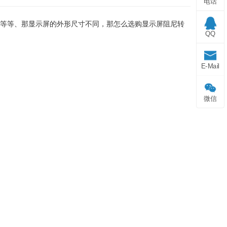
电话
等等、那显示屏的外形尺寸不同，那怎么选购显示屏阻尼转
QQ
E-Mail
微信