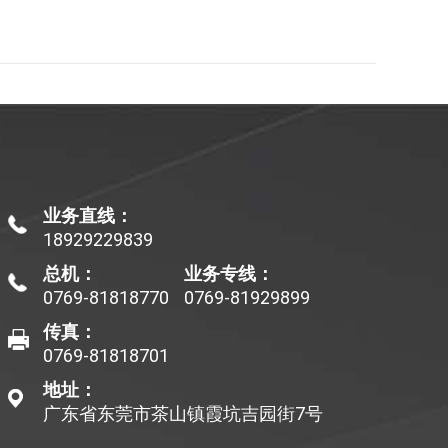
业务直线：
18929229839
总机：
业务专线：
0769-81818770
0769-81929899
传真：
0769-81818701
地址：
广东省东莞市茶山镇霞坑吉园街7号