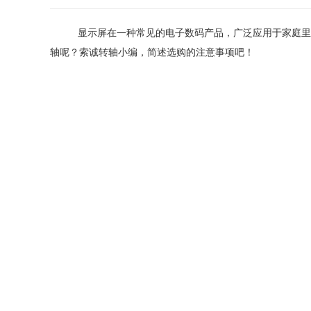
显
示屏在一种常见的电子数码产品，广泛应用于家庭里
轴呢？索诚转轴小编，简述选购的注意事项吧！