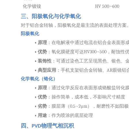
化学镀镍
HV 500~600
三、阳极氧化与化学氧化
对于铝合金转轴，阳极氧化是最主流的表面处理方案
阳极氧化
•
原理
：在电解液中通过电流在铝合金表面形
•
优势
：氧化膜硬度可达
HV300~500，耐蚀性
•
装饰性
：可通过染色工艺呈现黑色、银色、
•
典型应用
：手机支架铝合金转轴、
AR眼镜铝
化学氧化（铬化）
•
原理
：通过化学反应在表面形成铬酸盐转化
•
优势
：操作简单，成本低，不影响尺寸精度
•
劣势
：膜层薄（
0.5~2μm），耐磨性不如阳
•
用途
：作为喷涂的底层处理
四、
物理气相沉积
PVD