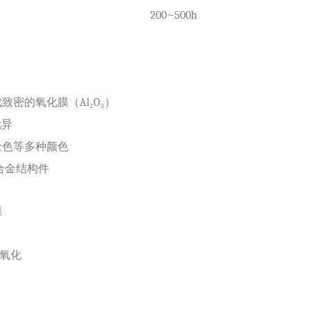
200~500h
。
成致密的氧化膜（
Al₂O₃）
优异
金色等多种颜色
合金结构件
膜
极氧化