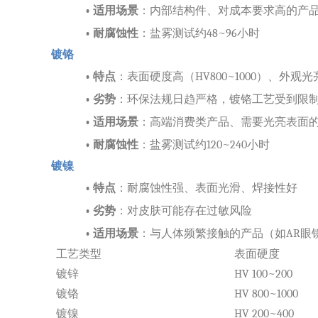
•
适用场景
：内部结构件、对成本要求高的产
•
耐腐蚀性
：盐雾测试约
48~96小时
镀铬
•
特点
：表面硬度高（
HV800~1000）、外
•
劣势
：环保法规日趋严格，镀铬工艺受到限
•
适用场景
：高端消费类产品、需要光亮表面
•
耐腐蚀性
：盐雾测试约
120~240小时
镀镍
•
特点
：耐腐蚀性强、表面光滑、焊接性好
•
劣势
：对皮肤可能存在过敏风险
•
适用场景
：与人体频繁接触的产品（如
AR眼
工艺类型
表面硬度
镀锌
HV 100~200
镀铬
HV 800~1000
镀镍
HV 200~400