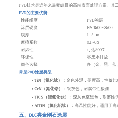
PVD技术是近年来最受瞩目的高端表面处理方案。
的主要优势
PVD
性能维度
PVD涂层
涂层硬度
HV 1500~3500
膜厚
1~5μm
摩擦系数
0.1~0.3
耐温性
可达
500℃
环保性
零废水排放
颜色选择
多（金、黑、蓝
常见
涂层类型
PVD
•
TiN（氮化钛）
：金色外观，硬度高，性价比
•
CrN（氮化铬）
：银灰色，耐腐蚀性极佳
•
TiCN（碳氮化钛）
：深灰色至黑色，耐磨性
•
AlTiN（氮化铝钛）
：高温性能好，适用于高
五、
类金刚石涂层
DLC