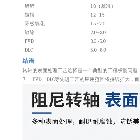
镀锌
1.0（基准）
镀镍
1.2~1.5
阳极氧化
1.5~2.0
镀铬
2.0~3.0
PVD
3.0~5.0
DLC
5.0~8.0
结语
转轴的表面处理工艺选择是一个典型的工程权衡问题
升，PVD、DLC等先进工艺的应用范围将持续扩大