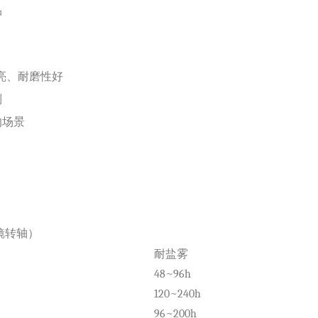
品
观光亮、耐磨性好
制
的场景
镜转轴）
耐盐雾
48~96h
120~240h
96~200h