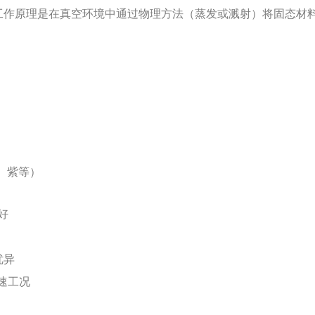
其工作原理是在真空环境中通过物理方法（蒸发或溅射）将固态材
、紫等）
好
优异
速工况