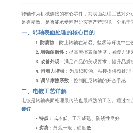
转轴作为机械连接的核心零件，其表面处理工艺对外
是否精致、是否能承受潮湿盐雾等严苛环境，全系于
一、转轴表面处理的核心目的
1.
防腐蚀
：防止转轴在潮湿、盐雾等环境中生
2.
增强耐磨性
：提高摩擦表面硬度，减缓力矩
3.
改善外观
：满足产品的美观要求，提升品质
4.
附着力增强
：为后续喷涂、粘接提供预处理
5.
调节摩擦系数
：控制阻尼转轴的开合手感
二、电镀工艺详解
电镀是转轴表面处理最传统也最成熟的工艺。通过在
镀锌
•
特点
：成本低、工艺成熟、防锈性良好
•
劣势
：外观一般，硬度低