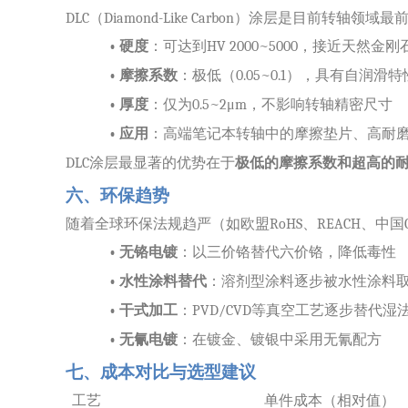
DLC（Diamond-Like Carbon）涂层是目前转轴
•
硬度
：可达到
HV 2000~5000，接近天然金刚
•
摩擦系数
：极低（
0.05~0.1），具有自润滑特
•
厚度
：仅为
0.5~2μm，不影响转轴精密尺寸
•
应用
：高端笔记本转轴中的摩擦垫片、高耐
DLC涂层最显著的优势在于
极低的摩擦系数和超高的
六、环保趋势
随着全球环保法规趋严（如欧盟
RoHS、REACH、中
•
无铬电镀
：以三价铬替代六价铬，降低毒性
•
水性涂料替代
：溶剂型涂料逐步被水性涂料
•
干式加工
：
PVD/CVD等真空工艺逐步替代湿
•
无氰电镀
：在镀金、镀银中采用无氰配方
七、成本对比与选型建议
工艺
单件成本（相对值）