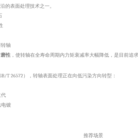
领域最前沿的表面处理技术之一。
石
性
磨转轴
耐磨性
，使转轴在全寿命周期内力矩衰减率大幅降低，是目前追
国GB/T 26572），转轴表面处理正在向低污染方向转型：
取代
法电镀
推荐场景