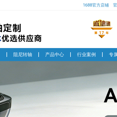
1688官方店铺
轴
阻尼转轴
产品中心
行业案例
专