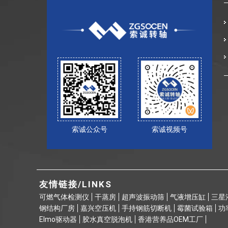
索诚公众号
索诚视频号
友情链接/LINKS
可燃气体检测仪
干蒸房
超声波振动筛
气液增压缸
三星
钢结构厂房
嘉兴空压机
手持钢筋切断机
霉菌试验箱
功
Elmo驱动器
胶水真空脱泡机
香港营养品OEM工厂