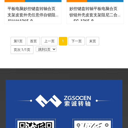
平板电脑妙控键盘转轴合页
妙控键盘转轴平板电脑合页
支架皮套外壳任意停自锁阻
铰链外壳皮套支架阻尼二合
尼转轴1265-9
一SC-1265-8
查看详情 >
查看详情 >
第1页
首页
上一页
1
下一页
末页
页次:1/1页