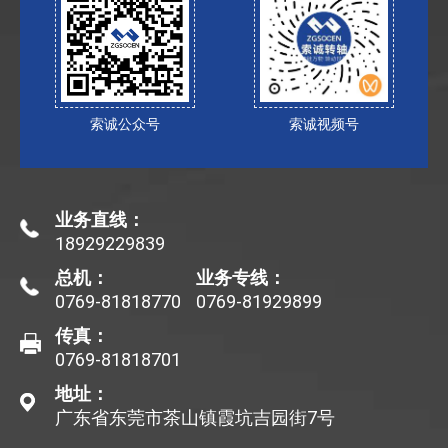
索诚公众号
索诚视频号
业务直线：
18929229839
总机：
业务专线：
0769-81818770
0769-81929899
传真：
0769-81818701
地址：
广东省东莞市茶山镇霞坑吉园街7号