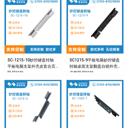
查看详情 >
查看详情 >
SC-1215-10妙控键盘转轴
SC1215-9平板电脑妙控键盘
平板电脑支架外壳皮套合页
转轴桌面支架翻盖自锁外壳
阻尼转轴
皮套阻尼转轴
查看详情 >
查看详情 >